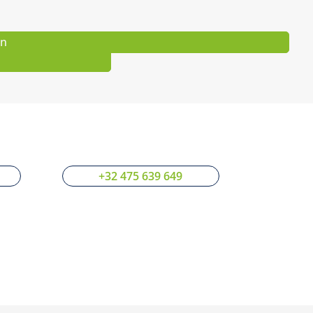
on
+32 475 639 649