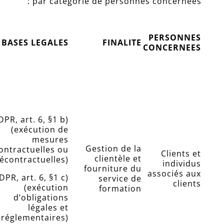
par catégorie de personnes concernées :
PERSONNES
BASES LEGALES
FINALITE
CONCERNEES
PR, art. 6, §1 b)
(exécution de
mesures
Gestion de la
ontractuelles ou
Clients et
clientèle et
écontractuelles)
individus
fourniture du
associés aux
DPR, art. 6, §1 c)
service de
clients
(exécution
formation
d’obligations
légales et
réglementaires)