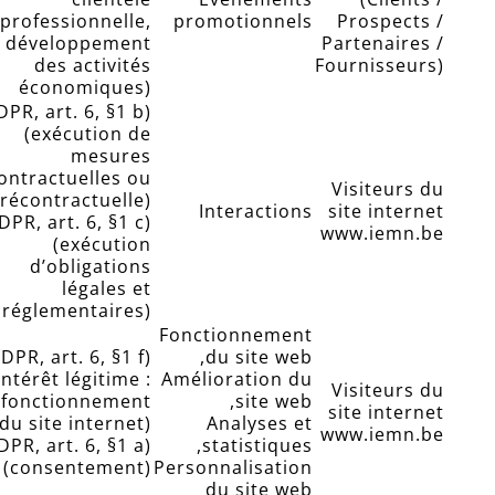
professionnelle,
promotionnels
Prospects /
développement
Partenaires /
des activités
Fournisseurs)
économiques)
PR, art. 6, §1 b)
(exécution de
mesures
ontractuelles ou
Visiteurs du
récontractuelle)
Interactions
site internet
DPR, art. 6, §1 c)
www.iemn.be
(exécution
d’obligations
légales et
réglementaires)
Fonctionnement
DPR, art. 6, §1 f)
du site web,
intérêt légitime :
Amélioration du
Visiteurs du
fonctionnement
site web,
site internet
du site internet)
Analyses et
www.iemn.be
DPR, art. 6, §1 a)
statistiques,
(consentement)
Personnalisation
du site web