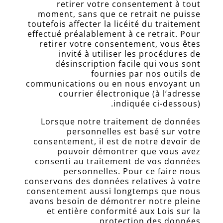
retirer votre consentement à tout
Formation
moment, sans que ce retrait ne puisse
naturopathe
toutefois affecter la licéité du traitement
Plaquette
effectué préalablement à ce retrait. Pour
d’informations
retirer votre consentement, vous êtes
invité à utiliser les procédures de
Dossier
désinscription facile qui vous sont
d’inscription
fournies par nos outils de
Consultation
communications ou en nous envoyant un
naturopathes
courrier électronique (à l’adresse
certifiés
indiquée ci-dessous).
Les
Lorsque notre traitement de données
professeurs
personnelles est basé sur votre
consentement, il est de notre devoir de
Blog
pouvoir démontrer que vous avez
FAQ
consenti au traitement de vos données
personnelles. Pour ce faire nous
Livre
conservons des données relatives à votre
d’Or
consentement aussi longtemps que nous
avons besoin de démontrer notre pleine
Sites
et entière conformité aux Lois sur la
amis
protection des données.