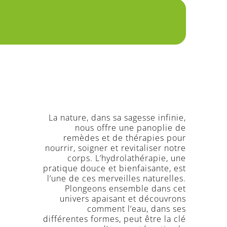
Plaquette
d’informations
Dossier
d’inscription
Consultation
naturopathes
certifiés
Les
professeurs
La nature, dans sa sagesse infinie,
Blog
nous offre une panoplie de
remèdes et de thérapies pour
FAQ
nourrir, soigner et revitaliser notre
corps. L’hydrolathérapie, une
Livre
pratique douce et bienfaisante, est
d’Or
l’une de ces merveilles naturelles.
Sites
Plongeons ensemble dans cet
amis
univers apaisant et découvrons
comment l’eau, dans ses
Connexion
différentes formes, peut être la clé