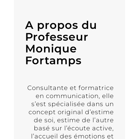
Blog
FAQ
A propos du
Livre
Professeur
d’Or
Sites
Monique
amis
Fortamps
Connexion
Prendre
RDV
Contact
Consultante et formatrice
en communication, elle
Nous
appeler
s’est spécialisée dans un
ici
concept original d’estime
Inscription
de soi, estime de l’autre
Newsletter
basé sur l’écoute active,
l’accueil des émotions et