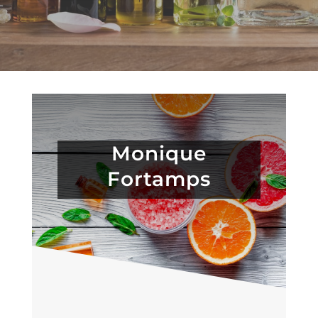
Accueil
Formation
Monique
naturopathe
Plaquette
Fortamps
d’informations
Dossier
d’inscription
Consultation
naturopathes
certifiés
Les
professeurs