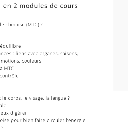
 en 2 modules de cours
le chinoise (MTC) ?
’équilibre
ces : liens avec organes, saisons,
 émotions, couleurs
 la MTC
contrôle
e corps, le visage, la langue ?
tale
ieux digérer
ise pour bien faire circuler l’énergie
 ?