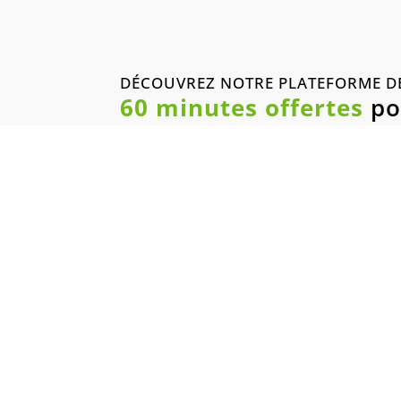
DÉCOUVREZ NOTRE PLATEFORME D
60 minutes offertes
po
Imergez-vous
pendant 1
heure dans
l’univers de l’e-
learning de
l’I.E.M.N.
Inscrivez-vous
« Gratuitement
» dès
maintenant
pour découvrir
notre