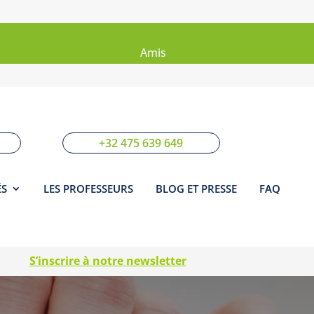
Sites
Amis
+32 475 639 649
ÉS
LES PROFESSEURS
BLOG ET PRESSE
FAQ
S’inscrire à notre newsletter