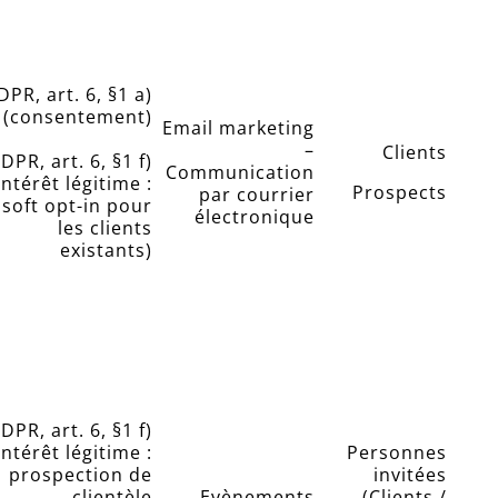
DPR, art. 6, §1 a)
(consentement)
Email marketing
–
Clients
DPR, art. 6, §1 f)
Communication
intérêt légitime :
Prospects
par courrier
soft opt-in pour
électronique
les clients
existants)
DPR, art. 6, §1 f)
intérêt légitime :
Personnes
prospection de
invitées
clientèle
Evènements
(Clients /