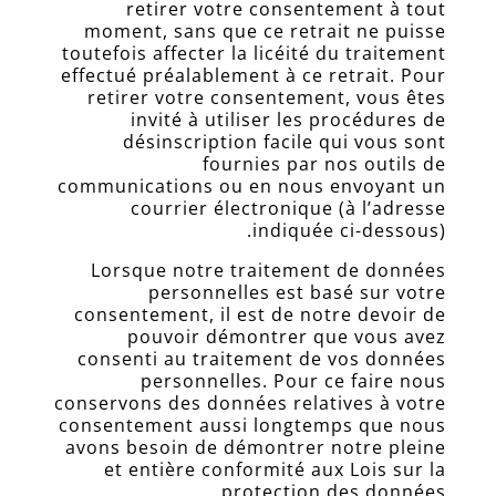
retirer votre consentement à tout
Formation
moment, sans que ce retrait ne puisse
naturopathe
toutefois affecter la licéité du traitement
Plaquette
effectué préalablement à ce retrait. Pour
d’informations
retirer votre consentement, vous êtes
invité à utiliser les procédures de
Dossier
désinscription facile qui vous sont
d’inscription
fournies par nos outils de
Consultation
communications ou en nous envoyant un
naturopathes
courrier électronique (à l’adresse
certifiés
indiquée ci-dessous).
Les
Lorsque notre traitement de données
professeurs
personnelles est basé sur votre
consentement, il est de notre devoir de
Blog
pouvoir démontrer que vous avez
FAQ
consenti au traitement de vos données
personnelles. Pour ce faire nous
Livre
conservons des données relatives à votre
d’Or
consentement aussi longtemps que nous
avons besoin de démontrer notre pleine
Sites
et entière conformité aux Lois sur la
amis
protection des données.