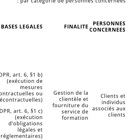
par catégorie de personnes concernées :
PERSONNES
BASES LEGALES
FINALITE
CONCERNEES
PR, art. 6, §1 b)
(exécution de
mesures
Gestion de la
ontractuelles ou
Clients et
clientèle et
écontractuelles)
individus
fourniture du
associés aux
DPR, art. 6, §1 c)
service de
clients
(exécution
formation
d’obligations
légales et
réglementaires)