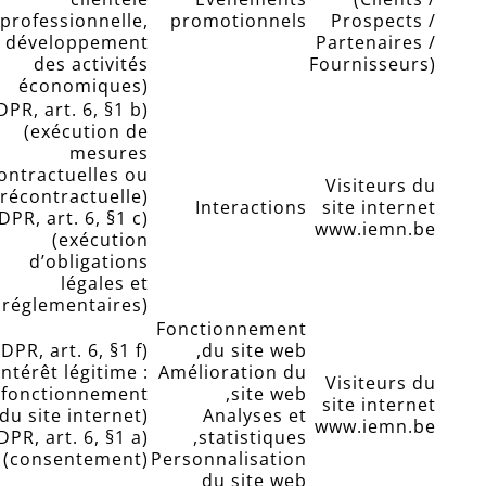
professionnelle,
promotionnels
Prospects /
développement
Partenaires /
des activités
Fournisseurs)
économiques)
PR, art. 6, §1 b)
(exécution de
mesures
ontractuelles ou
Visiteurs du
récontractuelle)
Interactions
site internet
DPR, art. 6, §1 c)
www.iemn.be
(exécution
d’obligations
légales et
réglementaires)
Fonctionnement
DPR, art. 6, §1 f)
du site web,
intérêt légitime :
Amélioration du
Visiteurs du
fonctionnement
site web,
site internet
du site internet)
Analyses et
www.iemn.be
DPR, art. 6, §1 a)
statistiques,
(consentement)
Personnalisation
du site web