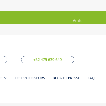
Livre
Sites
d'Or
Amis
+32 475 639 649
ÉS
LES PROFESSEURS
BLOG ET PRESSE
FAQ