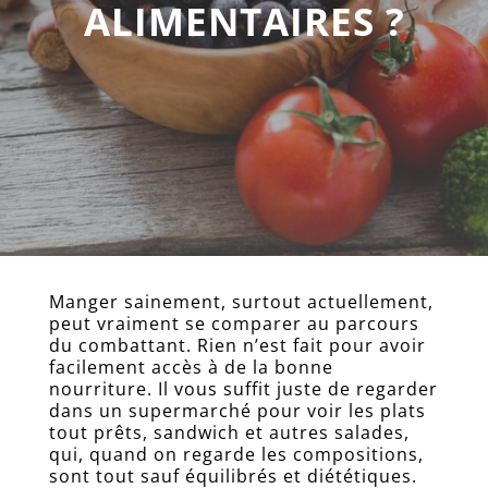
ALIMENTAIRES ?
Accueil
Formation
naturopathe
Manger sainement, surtout actuellement,
Plaquette
peut vraiment se comparer au parcours
d’informations
du combattant. Rien n’est fait pour avoir
facilement accès à de la bonne
Dossier
nourriture. Il vous suffit juste de regarder
d’inscription
dans un supermarché pour voir les plats
Consultation
tout prêts, sandwich et autres salades,
naturopathes
qui, quand on regarde les compositions,
certifiés
sont tout sauf équilibrés et diététiques.