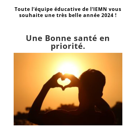
Dossier
Toute l’équipe éducative de l’IEMN vous
d’inscription
souhaite une très belle année 2024 !
Consultation
naturopathes
certifiés
Une Bonne santé en
priorité.
Les
professeurs
Blog
FAQ
Livre
d’Or
Sites
amis
Connexion
Prendre
RDV