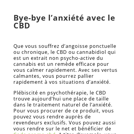
FAQ
Bye-bye l’anxiété avec le
Livre
CBD
d’Or
Sites
amis
Que vous souffrez d’angoisse ponctuelle
Connexion
ou chronique, le CBD ou cannabidiol qui
est un extrait non psycho-active du
Prendre
cannabis est un remède efficace pour
RDV
vous calmer rapidement. Avec ses vertus
Contact
calmantes, vous pourrez pallier
rapidement à vos situations d’anxiété.
Nous
appeler
Plébiscité en psychothérapie, le CBD
ici
trouve aujourd’hui une place de taille
dans le traitement naturel de l’anxiété.
Inscription
Pour vous procurer de ce produit, vous
Newsletter
pouvez vous rendre auprès de
revendeurs exclusifs. Vous pouvez aussi
vous rendre sur le net et bénéficier de