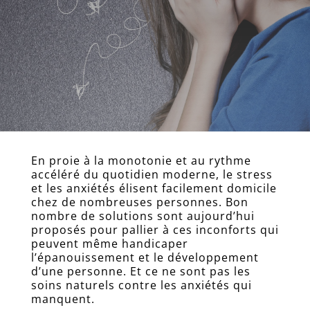
Accueil
Formation
naturopathe
Plaquette
En proie à la monotonie et au rythme
d’informations
accéléré du quotidien moderne, le stress
Dossier
et les anxiétés élisent facilement domicile
d’inscription
chez de nombreuses personnes. Bon
nombre de solutions sont aujourd’hui
Consultation
proposés pour pallier à ces inconforts qui
naturopathes
peuvent même handicaper
certifiés
l’épanouissement et le développement
Les
d’une personne. Et ce ne sont pas les
professeurs
soins naturels contre les anxiétés qui
manquent.
Blog