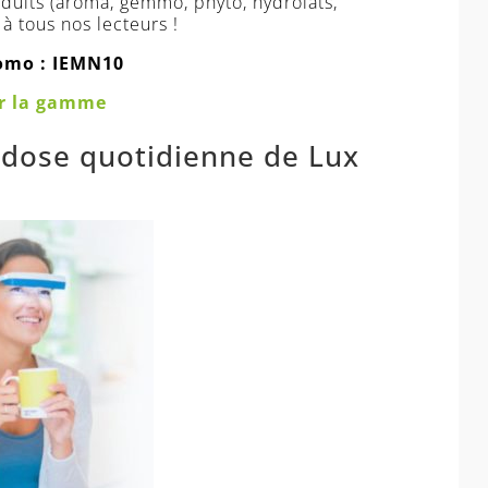
duits (aroma, gemmo, phyto, hydrolats,
 à tous nos lecteurs !
omo : IEMN10
r la gamme
 dose quotidienne de Lux