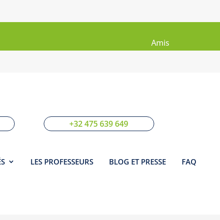
Livre
Sites
d'Or
Amis
+32 475 639 649
ÉS
LES PROFESSEURS
BLOG ET PRESSE
FAQ