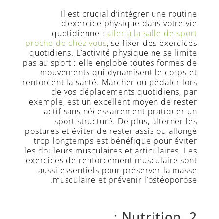
naturopathes
certifiés
Il est crucial d’intégrer une routine
d’exercice physique dans votre vie
Les
quotidienne :
aller à la salle de sport
professeurs
proche de chez vous
, se fixer des exercices
quotidiens. L’activité physique ne se limite
Blog
pas au sport ; elle englobe toutes formes de
FAQ
mouvements qui dynamisent le corps et
renforcent la santé. Marcher ou pédaler lors
Livre
de vos déplacements quotidiens, par
d’Or
exemple, est un excellent moyen de rester
Sites
actif sans nécessairement pratiquer un
amis
sport structuré. De plus, alterner les
postures et éviter de rester assis ou allongé
Connexion
trop longtemps est bénéfique pour éviter
les douleurs musculaires et articulaires. Les
Prendre
exercices de renforcement musculaire sont
RDV
aussi essentiels pour préserver la masse
Contact
musculaire et prévenir l’ostéoporose.
Nous
appeler
ici
2. Nutrition :